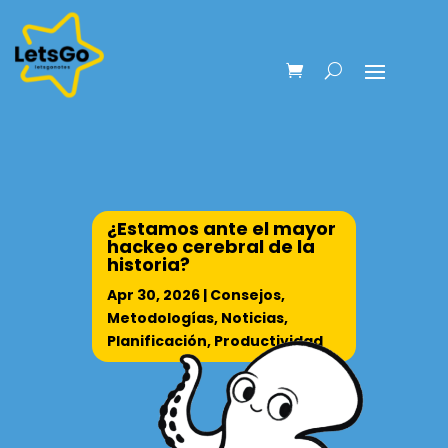
¿Estamos ante el mayor
hackeo cerebral de la
historia?
Apr 30, 2026
|
Consejos
,
Metodologías
,
Noticias
,
Planificación
,
Productividad