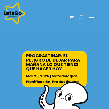
PROCRASTINAR: EL
PELIGRO DE DEJAR PARA
MAÑANA LO QUE TIENES
QUE HACER HOY
Mar 23, 2026
|
Metodologías
,
Planificación
,
Productividad