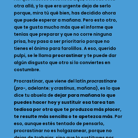
otra allá, y lo que era urgente deja de serlo
porque, mira tú qué bien, has decidido ahora
que puede esperar a mañana. Pero esto otro,
que te gusta mucho más que el informe que
tenías que preparar y que no corre ninguna
prisa, hoy pasa a ser prioritario porque no
tienes el ánimo para farolillos. A eso, querido
pulpi, se le llama
procrastinar
y te puede dar
algún disgusto que otro si lo conviertes en
costumbre.
Procrastinar, que viene del latín
procrastinare
(
pro-
, adelante; y
crastinus
, mañana), es lo que
dice tu abuela de
dejar para mañana lo que
puedes hacer hoy y sustituir esa tarea tan
tediosa por otra que te produzca más placer,
te resulte más sencilla o te apetezca más
. Por
eso, aunque estés tentado de pensarlo,
procrastinar no es holgazanear, porque no
dejas de trabajar, sino que lo sustituyes por