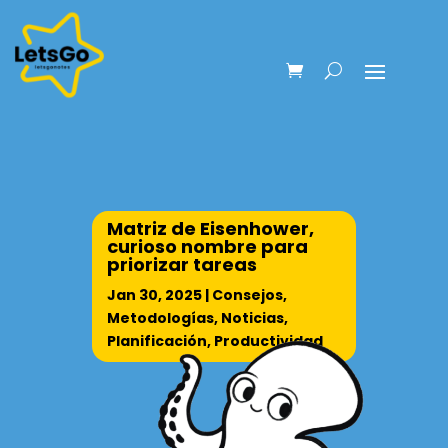
Matriz de Eisenhower,
curioso nombre para
priorizar tareas
Jan 30, 2025
|
Consejos
,
Metodologías
,
Noticias
,
Planificación
,
Productividad