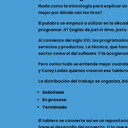
Nada como la etimología para explicar un
mejor por dónde van los tiros?
El palabro se empezó a utilizar en la déca
programar JIT (siglas de
just in time
, just
Al comienzo del siglo XXI, los programado
servicios y productos. La técnica, que fu
sector como el del
software
. Y la acogiero
Pero como todo se entiende mejor cuando 
y Corey Ladas quienes crearon ese tablero
La distribución del trabajo se organiza, b
Solicitado
En proceso
Terminado
El tablero se convierte así en un reposito
frene el desarrollo del proyecto. O lo que