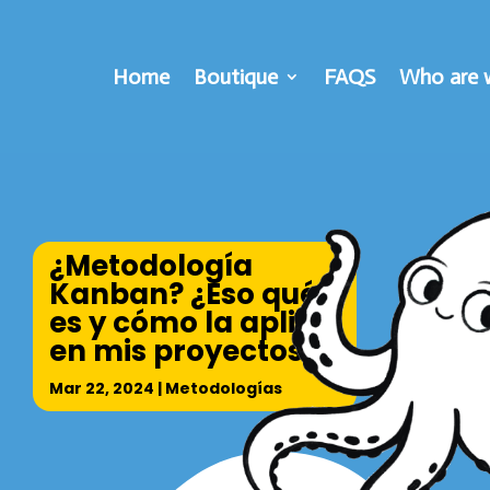
Home
Boutique
FAQS
Who are 
¿Metodología
Kanban? ¿Eso qué
es y cómo la aplico
en mis proyectos?
Mar 22, 2024
|
Metodologías