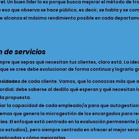
vel
. Un buen líder lo es porque busca mejorar el método de t
eso que observa se hace público, es decir, se habla y se com
se alcanza el máximo rendimiento posible en cada departamen
n de servicios
empre que sepas qué necesitan tus clientes, claro está. La id
 que se cree debe evolucionar de forma continua y lograrlo g
cesidades
de cada cliente. Vamos, que lo conozcas más que a 
ordial; debe saberse al dedillo qué esperan y qué necesitan l
cada propuesta.
ciar la capacidad de cada empleado/a para que autogestione
emas que genera la microgestión de los encargados para reali
cios
. El enfoque está centrado en la evaluación permanente (
s estudios), pero siempre centrada en ofrecer el mejor servic
 aplicadas y cómo mejorarlas.