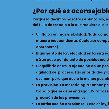
¿Por qué es aconsejabl
Porque lo decimos nosotros y punto. No, 
del flujo de trabajo a lo que requiere el cli
Un
flujo con más visibilidad
. Nada como 
manera independiente. Cualquier compon
abstenerse).
El
aumento de la velocidad en la entre
irá un paso por delante de posibles inci
El equilibrio entre la
ejecución de un pro
agilidad del proceso. Las prioridades y 
asumen, pero que duela lo menos posibl
La
previsión
. La metodología Kanban per
trabajo que se debe entregar. Parafras
precisión de las previsiones.
La
satisfacción del cliente
. Y eso es le