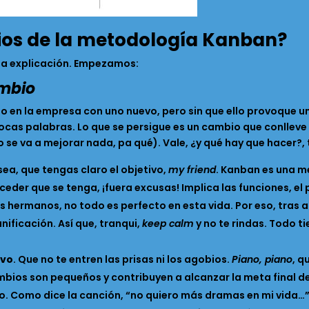
pios de la metodología Kanban?
una explicación. Empezamos:
ambio
do en la empresa con uno nuevo, pero sin que ello provoque un
pocas palabras. Lo que se persigue es un cambio que conlleve 
 se va a mejorar nada, pa qué). Vale, ¿y qué hay que hacer?,
 sea, que tengas claro el objetivo,
my friend
. Kanban es una m
ceder que se tenga, ¡fuera excusas! Implica las funciones, el
s hermanos, no todo es perfecto en esta vida. Por eso, tras 
nificación. Así que, tranqui,
keep calm
y no te rindas. Todo t
ivo
. Que no te entren las prisas ni los agobios.
Piano, piano
, q
ios son pequeños y contribuyen a alcanzar la meta final de 
do. Como dice la canción, “no quiero más dramas en mi vida…”