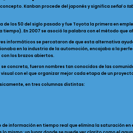
 concepto. Kanban procede del japonés y significa
señal
o
ta
da de los 50 del siglo pasado y fue Toyota la primera en emp
o a tiempo). En 2007 se asoció la palabra con el método que 
res informáticos se percataron de que esta alternativa ayu
ncionaba en la industria de la automoción, encajaba a la per
n con los brazos abiertos.
se concreta, fueron nombres tan conocidos de las comunida
 visual con el que organizar mejor cada etapa de un proyect
ásicamente, en tres columnas distintas:
rio de información en tiempo real que elimina la saturación en
 es lo mismo: un lugar donde se puede ver clarito como el agu