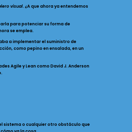
blero visual
. ¿A que ahora ya entendemos
learla para potenciar su forma de
ahora se emplea.
daba a implementar el suministro de
fección, como pepino en ensalada, en un
des Agile y Lean como David J. Anderson
o.
 el sistema o cualquier otro obstáculo que
a cómo va la cosa.