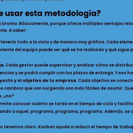
e usar esta metodología?
es broma. Básicamente, porque ofrece múltiples ventajas re
ente. A saber:
tenerlo todo a la vista y de manera muy gráfica. Cada eleme
ente del equipo puede ver qué se ha realizado y qué sigue p
ga
. Cada gestor puede supervisar y analizar cómo se distribu
dencias y se podrá cumplir con los plazos de entrega. Y eso h
yecto y el objetivo de tu empresa
. Cada objetivo se conect
los cambios que van surgiendo son más fáciles de asumir. Que v
e, ¿no?
mite conocer cuánto se tarda en el tiempo de ciclo y facilit
eando a aquel, programa, programa, programa. Además, se co
y, lo tenemos claro. Kanban ayuda a reducir el tiempo de trab