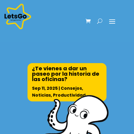
¿Te vienes a dar un
paseo por la historia de
las oficinas?
Sep 11, 2025
|
Consejos
,
Noticias
,
Productividad