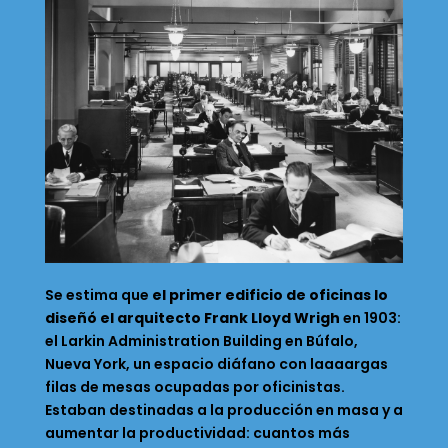
Se estima que
el primer edificio de oficinas lo
diseñó el arquitecto Frank Lloyd Wrigh
en 1903:
el Larkin Administration Building en Búfalo,
Nueva York, un espacio diáfano con laaaargas
filas de mesas ocupadas por oficinistas.
Estaban destinadas a la producción en masa y a
aumentar la productividad: cuantos más