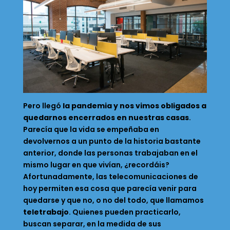
Pero llegó
la pandemia y nos vimos obligados a
quedarnos encerrados en nuestras casas
.
Parecía que la vida se empeñaba en
devolvernos a un punto de la historia bastante
anterior, donde las personas trabajaban en el
mismo lugar en que vivían, ¿recordáis?
Afortunadamente, las telecomunicaciones de
hoy permiten esa cosa que parecía venir para
quedarse y que no, o no del todo, que llamamos
teletrabajo
. Quienes pueden practicarlo,
buscan separar, en la medida de sus