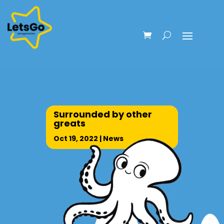
Surrounded by other
greats
Oct 19, 2022
|
News